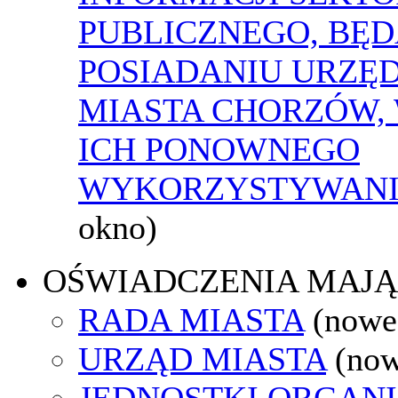
PUBLICZNEGO, BĘ
POSIADANIU URZĘ
MIASTA CHORZÓW,
ICH PONOWNEGO
WYKORZYSTYWAN
okno)
OŚWIADCZENIA MAJ
RADA MIASTA
(nowe
URZĄD MIASTA
(now
JEDNOSTKI ORGAN