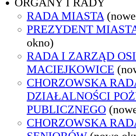
ORGANY I RADY
RADA MIASTA
(nowe
PREZYDENT MIAST
okno)
RADA I ZARZĄD OS
MACIEJKOWICE
(no
CHORZOWSKA RAD
DZIAŁALNOŚCI PO
PUBLICZNEGO
(nowe
CHORZOWSKA RAD
SENIORÓW
(nowe ok