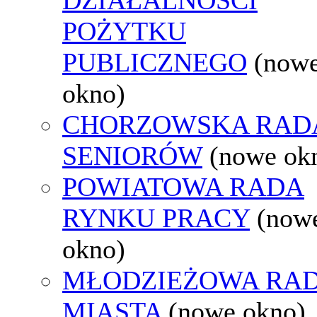
POŻYTKU
PUBLICZNEGO
(now
okno)
CHORZOWSKA RAD
SENIORÓW
(nowe ok
POWIATOWA RADA
RYNKU PRACY
(now
okno)
MŁODZIEŻOWA RA
MIASTA
(nowe okno)