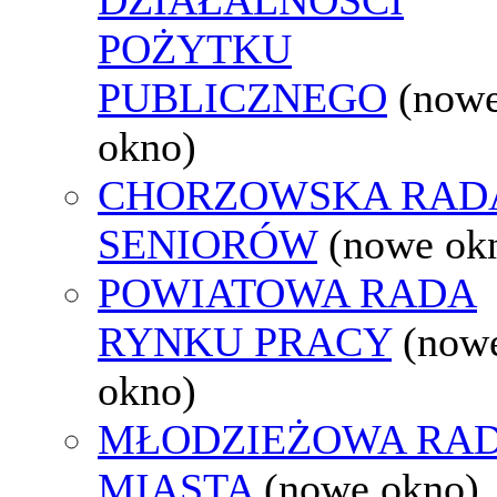
POŻYTKU
PUBLICZNEGO
(now
okno)
CHORZOWSKA RAD
SENIORÓW
(nowe ok
POWIATOWA RADA
RYNKU PRACY
(now
okno)
MŁODZIEŻOWA RA
MIASTA
(nowe okno)