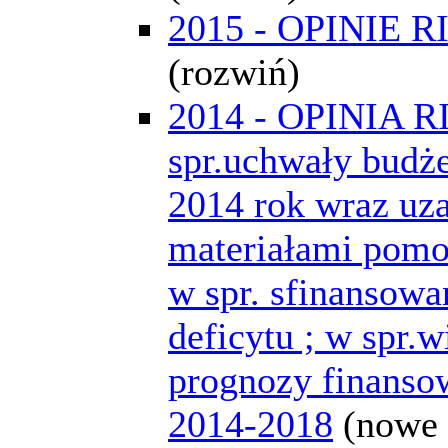
2015 - OPINIE R
(rozwiń)
2014 - OPINIA R
spr.uchwały budż
2014 rok wraz uz
materiałami pomo
w spr. sfinansowa
deficytu ; w spr.w
prognozy finansow
2014-2018
(nowe