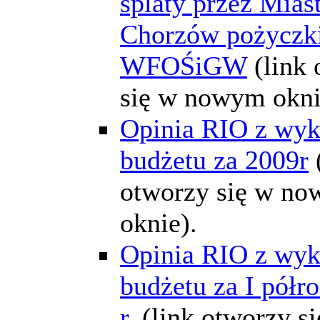
splaty przez Mias
Chorzów pożyczki
WFOŚiGW
(link
się w nowym okni
Opinia RIO z wyk
budżetu za 2009r
otworzy się w n
oknie).
Opinia RIO z wyk
budżetu za I półr
r.
(link otworzy s