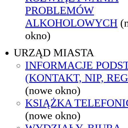
PROBLEMÓW
ALKOHOLOWYCH
(
okno)
URZĄD MIASTA
INFORMACJE POD
(KONTAKT, NIP, RE
(nowe okno)
KSIĄŻKA TELEFON
(nowe okno)
WYDZIAŁY, BIURA,