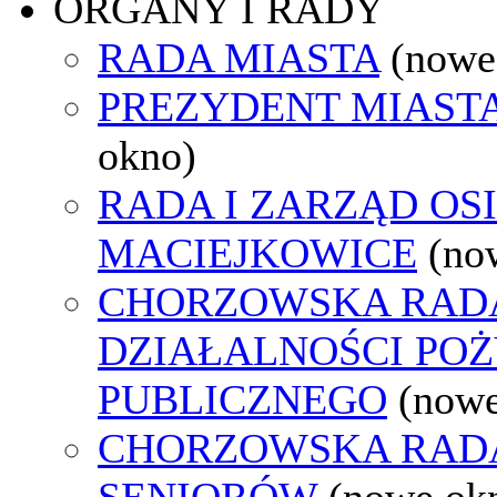
ORGANY I RADY
RADA MIASTA
(nowe
PREZYDENT MIAST
okno)
RADA I ZARZĄD OS
MACIEJKOWICE
(no
CHORZOWSKA RAD
DZIAŁALNOŚCI PO
PUBLICZNEGO
(nowe
CHORZOWSKA RAD
SENIORÓW
(nowe ok