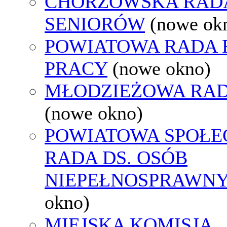
CHORZOWSKA RAD
SENIORÓW
(nowe ok
POWIATOWA RADA
PRACY
(nowe okno)
MŁODZIEŻOWA RAD
(nowe okno)
POWIATOWA SPOŁE
RADA DS. OSÓB
NIEPEŁNOSPRAWN
okno)
MIEJSKA KOMISJA