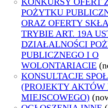
KONKURSY OFERT 
POŻYTKU PUBLICZ
ORAZ OFERTY SKŁ
TRYBIE ART. 19A U
DZIAŁALNOŚCI PO
PUBLICZNEGO I O
WOLONTARIACIE
(n
KONSULTACJE SPO
(PROJEKTY AKTÓW
MIEJSCOWEGO)
(no
OGŁOSZENIA INNE