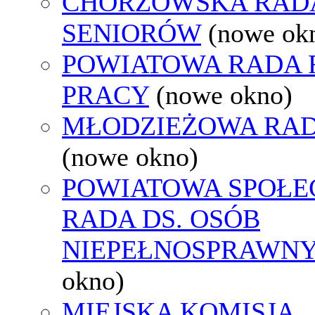
CHORZOWSKA RAD
SENIORÓW
(nowe ok
POWIATOWA RADA
PRACY
(nowe okno)
MŁODZIEŻOWA RAD
(nowe okno)
POWIATOWA SPOŁE
RADA DS. OSÓB
NIEPEŁNOSPRAWN
okno)
MIEJSKA KOMISJA