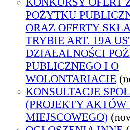
KONKURSY OFERT 
POŻYTKU PUBLICZ
ORAZ OFERTY SKŁ
TRYBIE ART. 19A U
DZIAŁALNOŚCI PO
PUBLICZNEGO I O
WOLONTARIACIE
(n
KONSULTACJE SPO
(PROJEKTY AKTÓW
MIEJSCOWEGO)
(no
OGŁOSZENIA INNE