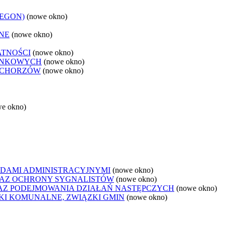
REGON)
(nowe okno)
NE
(nowe okno)
ATNOŚCI
(nowe okno)
ANKOWYCH
(nowe okno)
 CHORZÓW
(nowe okno)
we okno)
DAMI ADMINISTRACYJNYMI
(nowe okno)
AZ OCHRONY SYGNALISTÓW
(nowe okno)
Z PODEJMOWANIA DZIAŁAŃ NASTĘPCZYCH
(nowe okno)
ZKI KOMUNALNE, ZWIĄZKI GMIN
(nowe okno)