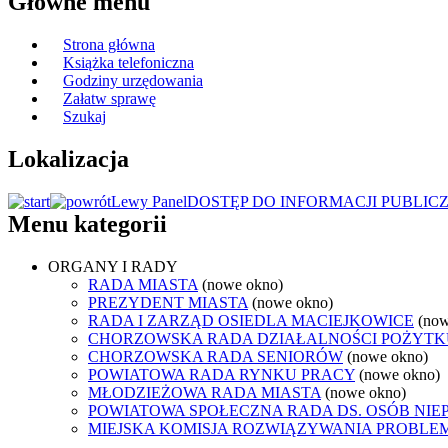
Główne menu
Strona główna
Książka telefoniczna
Godziny urzędowania
Załatw sprawę
Szukaj
Lokalizacja
Lewy Panel
DOSTĘP DO INFORMACJI PUBLIC
Menu kategorii
ORGANY I RADY
RADA MIASTA
(nowe okno)
PREZYDENT MIASTA
(nowe okno)
RADA I ZARZĄD OSIEDLA MACIEJKOWICE
(now
CHORZOWSKA RADA DZIAŁALNOŚCI POŻYTK
CHORZOWSKA RADA SENIORÓW
(nowe okno)
POWIATOWA RADA RYNKU PRACY
(nowe okno)
MŁODZIEŻOWA RADA MIASTA
(nowe okno)
POWIATOWA SPOŁECZNA RADA DS. OSÓB NI
MIEJSKA KOMISJA ROZWIĄZYWANIA PROB