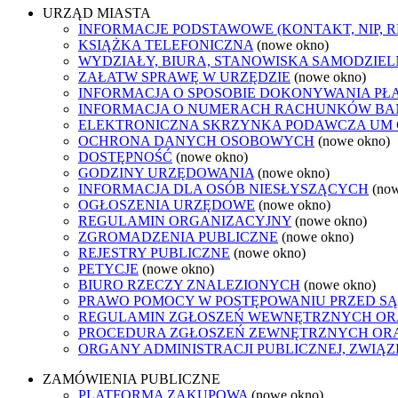
URZĄD MIASTA
INFORMACJE PODSTAWOWE (KONTAKT, NIP, 
KSIĄŻKA TELEFONICZNA
(nowe okno)
WYDZIAŁY, BIURA, STANOWISKA SAMODZIEL
ZAŁATW SPRAWĘ W URZĘDZIE
(nowe okno)
INFORMACJA O SPOSOBIE DOKONYWANIA PŁ
INFORMACJA O NUMERACH RACHUNKÓW B
ELEKTRONICZNA SKRZYNKA PODAWCZA UM
OCHRONA DANYCH OSOBOWYCH
(nowe okno)
DOSTĘPNOŚĆ
(nowe okno)
GODZINY URZĘDOWANIA
(nowe okno)
INFORMACJA DLA OSÓB NIESŁYSZĄCYCH
(no
OGŁOSZENIA URZĘDOWE
(nowe okno)
REGULAMIN ORGANIZACYJNY
(nowe okno)
ZGROMADZENIA PUBLICZNE
(nowe okno)
REJESTRY PUBLICZNE
(nowe okno)
PETYCJE
(nowe okno)
BIURO RZECZY ZNALEZIONYCH
(nowe okno)
PRAWO POMOCY W POSTĘPOWANIU PRZED SĄ
REGULAMIN ZGŁOSZEŃ WEWNĘTRZNYCH OR
PROCEDURA ZGŁOSZEŃ ZEWNĘTRZNYCH ORA
ORGANY ADMINISTRACJI PUBLICZNEJ, ZWIĄ
ZAMÓWIENIA PUBLICZNE
PLATFORMA ZAKUPOWA
(nowe okno)