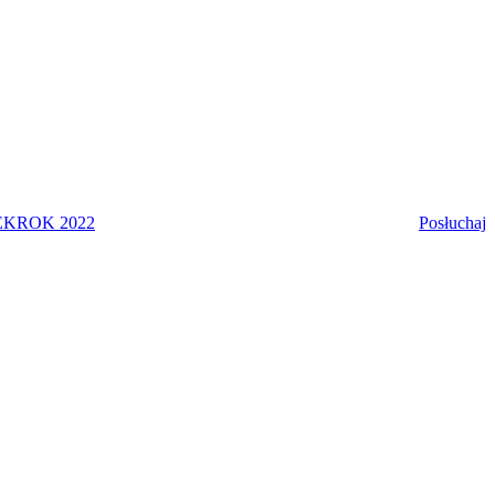
EK
ROK 2022
Posłuchaj