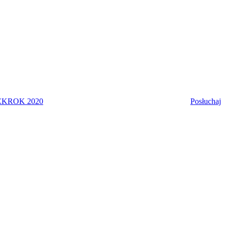
EK
ROK 2020
Posłuchaj