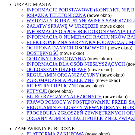
URZĄD MIASTA
INFORMACJE PODSTAWOWE (KONTAKT, NIP, 
KSIĄŻKA TELEFONICZNA
(nowe okno)
WYDZIAŁY, BIURA, STANOWISKA SAMODZIEL
ZAŁATW SPRAWĘ W URZĘDZIE
(nowe okno)
INFORMACJA O SPOSOBIE DOKONYWANIA PŁ
INFORMACJA O NUMERACH RACHUNKÓW B
ELEKTRONICZNA SKRZYNKA PODAWCZA UM
OCHRONA DANYCH OSOBOWYCH
(nowe okno)
DOSTĘPNOŚĆ
(nowe okno)
GODZINY URZĘDOWANIA
(nowe okno)
INFORMACJA DLA OSÓB NIESŁYSZĄCYCH
(no
OGŁOSZENIA URZĘDOWE
(nowe okno)
REGULAMIN ORGANIZACYJNY
(nowe okno)
ZGROMADZENIA PUBLICZNE
(nowe okno)
REJESTRY PUBLICZNE
(nowe okno)
PETYCJE
(nowe okno)
BIURO RZECZY ZNALEZIONYCH
(nowe okno)
PRAWO POMOCY W POSTĘPOWANIU PRZED SĄ
REGULAMIN ZGŁOSZEŃ WEWNĘTRZNYCH OR
PROCEDURA ZGŁOSZEŃ ZEWNĘTRZNYCH ORA
ORGANY ADMINISTRACJI PUBLICZNEJ, ZWIĄ
ZAMÓWIENIA PUBLICZNE
PLATFORMA ZAKUPOWA
(nowe okno)