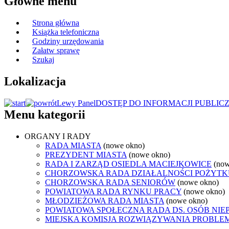
Główne menu
Strona główna
Książka telefoniczna
Godziny urzędowania
Załatw sprawę
Szukaj
Lokalizacja
Lewy Panel
DOSTĘP DO INFORMACJI PUBLIC
Menu kategorii
ORGANY I RADY
RADA MIASTA
(nowe okno)
PREZYDENT MIASTA
(nowe okno)
RADA I ZARZĄD OSIEDLA MACIEJKOWICE
(now
CHORZOWSKA RADA DZIAŁALNOŚCI POŻYTK
CHORZOWSKA RADA SENIORÓW
(nowe okno)
POWIATOWA RADA RYNKU PRACY
(nowe okno)
MŁODZIEŻOWA RADA MIASTA
(nowe okno)
POWIATOWA SPOŁECZNA RADA DS. OSÓB NI
MIEJSKA KOMISJA ROZWIĄZYWANIA PROB