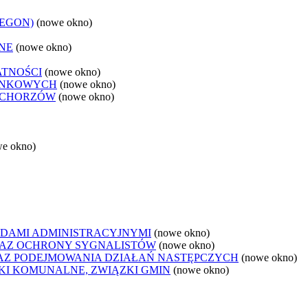
REGON)
(nowe okno)
NE
(nowe okno)
ATNOŚCI
(nowe okno)
ANKOWYCH
(nowe okno)
 CHORZÓW
(nowe okno)
we okno)
DAMI ADMINISTRACYJNYMI
(nowe okno)
AZ OCHRONY SYGNALISTÓW
(nowe okno)
Z PODEJMOWANIA DZIAŁAŃ NASTĘPCZYCH
(nowe okno)
ZKI KOMUNALNE, ZWIĄZKI GMIN
(nowe okno)