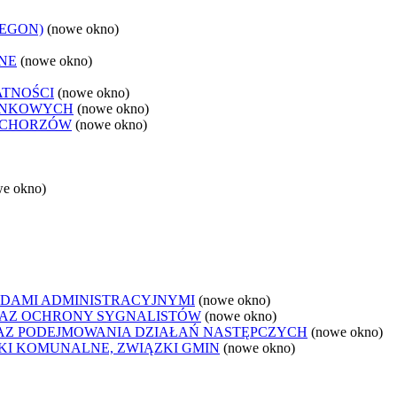
REGON)
(nowe okno)
NE
(nowe okno)
ATNOŚCI
(nowe okno)
ANKOWYCH
(nowe okno)
 CHORZÓW
(nowe okno)
we okno)
DAMI ADMINISTRACYJNYMI
(nowe okno)
AZ OCHRONY SYGNALISTÓW
(nowe okno)
Z PODEJMOWANIA DZIAŁAŃ NASTĘPCZYCH
(nowe okno)
ZKI KOMUNALNE, ZWIĄZKI GMIN
(nowe okno)