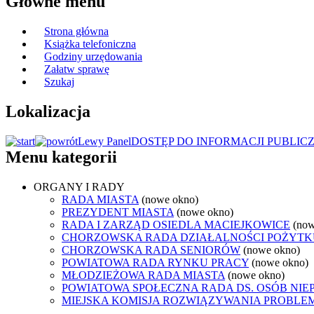
Główne menu
Strona główna
Książka telefoniczna
Godziny urzędowania
Załatw sprawę
Szukaj
Lokalizacja
Lewy Panel
DOSTĘP DO INFORMACJI PUBLIC
Menu kategorii
ORGANY I RADY
RADA MIASTA
(nowe okno)
PREZYDENT MIASTA
(nowe okno)
RADA I ZARZĄD OSIEDLA MACIEJKOWICE
(now
CHORZOWSKA RADA DZIAŁALNOŚCI POŻYTK
CHORZOWSKA RADA SENIORÓW
(nowe okno)
POWIATOWA RADA RYNKU PRACY
(nowe okno)
MŁODZIEŻOWA RADA MIASTA
(nowe okno)
POWIATOWA SPOŁECZNA RADA DS. OSÓB NI
MIEJSKA KOMISJA ROZWIĄZYWANIA PROB