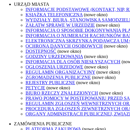
URZĄD MIASTA
INFORMACJE PODSTAWOWE (KONTAKT, NIP, 
KSIĄŻKA TELEFONICZNA
(nowe okno)
WYDZIAŁY, BIURA, STANOWISKA SAMODZIEL
ZAŁATW SPRAWĘ W URZĘDZIE
(nowe okno)
INFORMACJA O SPOSOBIE DOKONYWANIA PŁ
INFORMACJA O NUMERACH RACHUNKÓW B
ELEKTRONICZNA SKRZYNKA PODAWCZA UM
OCHRONA DANYCH OSOBOWYCH
(nowe okno)
DOSTĘPNOŚĆ
(nowe okno)
GODZINY URZĘDOWANIA
(nowe okno)
INFORMACJA DLA OSÓB NIESŁYSZĄCYCH
(no
OGŁOSZENIA URZĘDOWE
(nowe okno)
REGULAMIN ORGANIZACYJNY
(nowe okno)
ZGROMADZENIA PUBLICZNE
(nowe okno)
REJESTRY PUBLICZNE
(nowe okno)
PETYCJE
(nowe okno)
BIURO RZECZY ZNALEZIONYCH
(nowe okno)
PRAWO POMOCY W POSTĘPOWANIU PRZED SĄ
REGULAMIN ZGŁOSZEŃ WEWNĘTRZNYCH OR
PROCEDURA ZGŁOSZEŃ ZEWNĘTRZNYCH ORA
ORGANY ADMINISTRACJI PUBLICZNEJ, ZWIĄ
ZAMÓWIENIA PUBLICZNE
PLATFORMA ZAKUPOWA
(nowe okno)