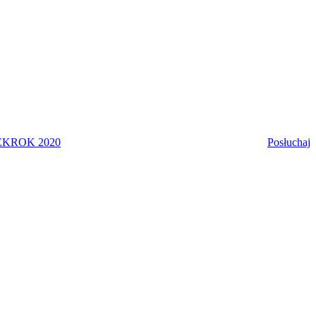
EK
ROK 2020
Posłuchaj