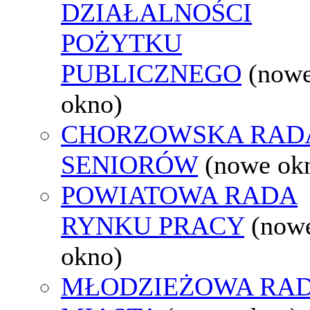
DZIAŁALNOŚCI
POŻYTKU
PUBLICZNEGO
(now
okno)
CHORZOWSKA RAD
SENIORÓW
(nowe ok
POWIATOWA RADA
RYNKU PRACY
(now
okno)
MŁODZIEŻOWA RA