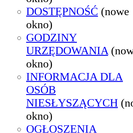
DOSTĘPNOŚĆ
(nowe
okno)
GODZINY
URZĘDOWANIA
(no
okno)
INFORMACJA DLA
OSÓB
NIESŁYSZĄCYCH
(n
okno)
OGŁOSZENIA