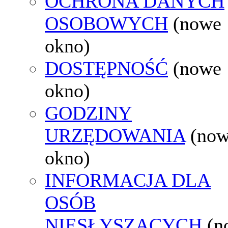
OCHRONA DANYCH
OSOBOWYCH
(nowe
okno)
DOSTĘPNOŚĆ
(nowe
okno)
GODZINY
URZĘDOWANIA
(no
okno)
INFORMACJA DLA
OSÓB
NIESŁYSZĄCYCH
(n