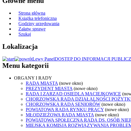
Główne menu
Strona główna
Książka telefoniczna
Godziny urzędowania
Załatw sprawę
Szukaj
Lokalizacja
Lewy Panel
DOSTĘP DO INFORMACJI PUBLIC
Menu kategorii
ORGANY I RADY
RADA MIASTA
(nowe okno)
PREZYDENT MIASTA
(nowe okno)
RADA I ZARZĄD OSIEDLA MACIEJKOWICE
(now
CHORZOWSKA RADA DZIAŁALNOŚCI POŻYTK
CHORZOWSKA RADA SENIORÓW
(nowe okno)
POWIATOWA RADA RYNKU PRACY
(nowe okno)
MŁODZIEŻOWA RADA MIASTA
(nowe okno)
POWIATOWA SPOŁECZNA RADA DS. OSÓB NI
MIEJSKA KOMISJA ROZWIĄZYWANIA PROB