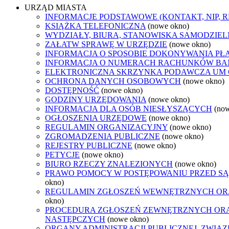
URZĄD MIASTA
INFORMACJE PODSTAWOWE (KONTAKT, NIP, 
KSIĄŻKA TELEFONICZNA
(nowe okno)
WYDZIAŁY, BIURA, STANOWISKA SAMODZIEL
ZAŁATW SPRAWĘ W URZĘDZIE
(nowe okno)
INFORMACJA O SPOSOBIE DOKONYWANIA PŁ
INFORMACJA O NUMERACH RACHUNKÓW B
ELEKTRONICZNA SKRZYNKA PODAWCZA UM
OCHRONA DANYCH OSOBOWYCH
(nowe okno)
DOSTĘPNOŚĆ
(nowe okno)
GODZINY URZĘDOWANIA
(nowe okno)
INFORMACJA DLA OSÓB NIESŁYSZĄCYCH
(no
OGŁOSZENIA URZĘDOWE
(nowe okno)
REGULAMIN ORGANIZACYJNY
(nowe okno)
ZGROMADZENIA PUBLICZNE
(nowe okno)
REJESTRY PUBLICZNE
(nowe okno)
PETYCJE
(nowe okno)
BIURO RZECZY ZNALEZIONYCH
(nowe okno)
PRAWO POMOCY W POSTĘPOWANIU PRZED SĄ
okno)
REGULAMIN ZGŁOSZEŃ WEWNĘTRZNYCH OR
okno)
PROCEDURA ZGŁOSZEŃ ZEWNĘTRZNYCH ORA
NASTĘPCZYCH
(nowe okno)
ORGANY ADMINISTRACJI PUBLICZNEJ, ZWIĄ