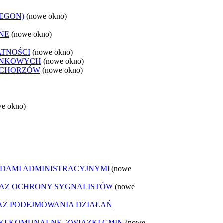
REGON)
(nowe okno)
NE
(nowe okno)
ATNOŚCI
(nowe okno)
ANKOWYCH
(nowe okno)
 CHORZÓW
(nowe okno)
we okno)
DAMI ADMINISTRACYJNYMI
(nowe
AZ OCHRONY SYGNALISTÓW
(nowe
Z PODEJMOWANIA DZIAŁAŃ
ZKI KOMUNALNE, ZWIĄZKI GMIN
(nowe