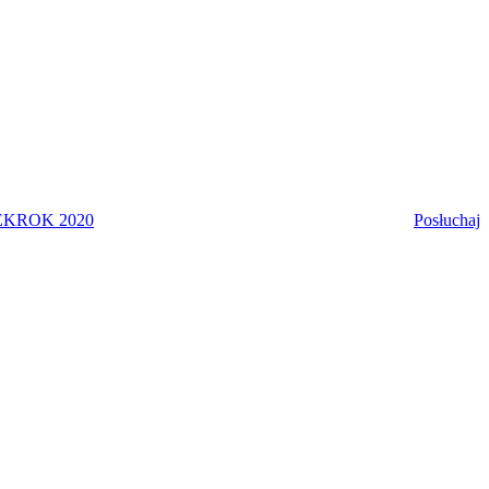
EK
ROK 2020
Posłuchaj