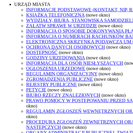
URZĄD MIASTA
INFORMACJE PODSTAWOWE (KONTAKT, NIP, 
KSIĄŻKA TELEFONICZNA
(nowe okno)
WYDZIAŁY, BIURA, STANOWISKA SAMODZIEL
ZAŁATW SPRAWĘ W URZĘDZIE
(nowe okno)
INFORMACJA O SPOSOBIE DOKONYWANIA PŁ
INFORMACJA O NUMERACH RACHUNKÓW B
ELEKTRONICZNA SKRZYNKA PODAWCZA UM
OCHRONA DANYCH OSOBOWYCH
(nowe okno)
DOSTĘPNOŚĆ
(nowe okno)
GODZINY URZĘDOWANIA
(nowe okno)
INFORMACJA DLA OSÓB NIESŁYSZĄCYCH
(no
OGŁOSZENIA URZĘDOWE
(nowe okno)
REGULAMIN ORGANIZACYJNY
(nowe okno)
ZGROMADZENIA PUBLICZNE
(nowe okno)
REJESTRY PUBLICZNE
(nowe okno)
PETYCJE
(nowe okno)
BIURO RZECZY ZNALEZIONYCH
(nowe okno)
PRAWO POMOCY W POSTĘPOWANIU PRZED SĄ
okno)
REGULAMIN ZGŁOSZEŃ WEWNĘTRZNYCH OR
okno)
PROCEDURA ZGŁOSZEŃ ZEWNĘTRZNYCH ORA
NASTĘPCZYCH
(nowe okno)
ORGANY ADMINISTRACJI PUBLICZNEJ, ZWIĄ