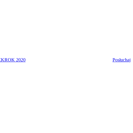
EK
ROK 2020
Posłuchaj