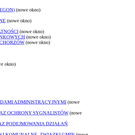
REGON)
(nowe okno)
NE
(nowe okno)
ATNOŚCI
(nowe okno)
ANKOWYCH
(nowe okno)
 CHORZÓW
(nowe okno)
we okno)
DAMI ADMINISTRACYJNYMI
(nowe
AZ OCHRONY SYGNALISTÓW
(nowe
Z PODEJMOWANIA DZIAŁAŃ
ZKI KOMUNALNE, ZWIĄZKI GMIN
(nowe