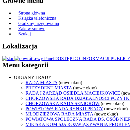
Główne menu
Strona główna
Książka telefoniczna
Godziny urzędowania
Załatw sprawę
Szukaj
Lokalizacja
Lewy Panel
DOSTĘP DO INFORMACJI PUBLIC
Menu kategorii
ORGANY I RADY
RADA MIASTA
(nowe okno)
PREZYDENT MIASTA
(nowe okno)
RADA I ZARZĄD OSIEDLA MACIEJKOWICE
(now
CHORZOWSKA RADA DZIAŁALNOŚCI POŻYTK
CHORZOWSKA RADA SENIORÓW
(nowe okno)
POWIATOWA RADA RYNKU PRACY
(nowe okno)
MŁODZIEŻOWA RADA MIASTA
(nowe okno)
POWIATOWA SPOŁECZNA RADA DS. OSÓB NI
MIEJSKA KOMISJA ROZWIĄZYWANIA PROB