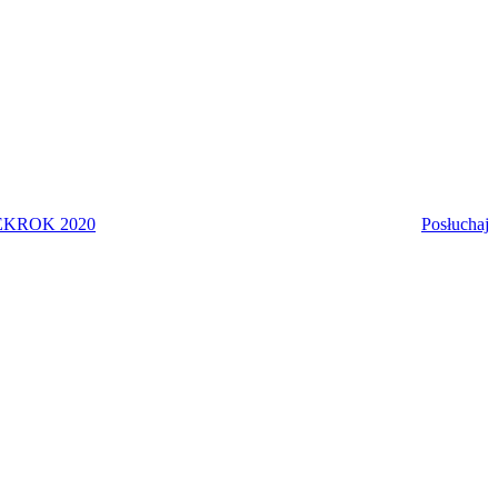
EK
ROK 2020
Posłuchaj