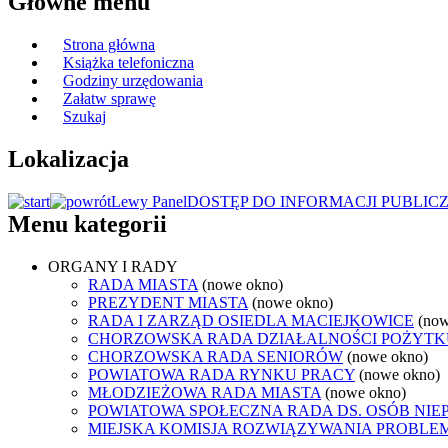
Główne menu
Strona główna
Książka telefoniczna
Godziny urzędowania
Załatw sprawę
Szukaj
Lokalizacja
Lewy Panel
DOSTĘP DO INFORMACJI PUBLIC
Menu kategorii
ORGANY I RADY
RADA MIASTA
(nowe okno)
PREZYDENT MIASTA
(nowe okno)
RADA I ZARZĄD OSIEDLA MACIEJKOWICE
(now
CHORZOWSKA RADA DZIAŁALNOŚCI POŻYTK
CHORZOWSKA RADA SENIORÓW
(nowe okno)
POWIATOWA RADA RYNKU PRACY
(nowe okno)
MŁODZIEŻOWA RADA MIASTA
(nowe okno)
POWIATOWA SPOŁECZNA RADA DS. OSÓB NI
MIEJSKA KOMISJA ROZWIĄZYWANIA PROB