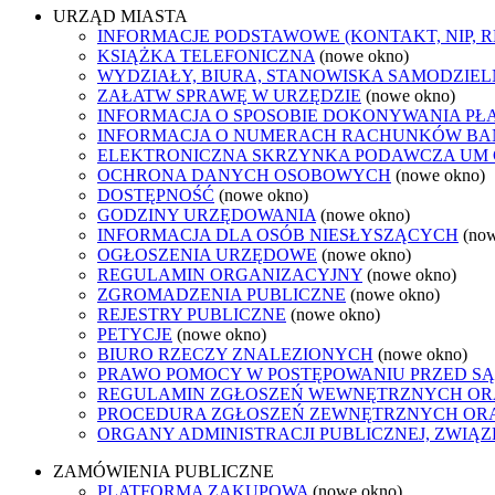
URZĄD MIASTA
INFORMACJE PODSTAWOWE (KONTAKT, NIP, 
KSIĄŻKA TELEFONICZNA
(nowe okno)
WYDZIAŁY, BIURA, STANOWISKA SAMODZIEL
ZAŁATW SPRAWĘ W URZĘDZIE
(nowe okno)
INFORMACJA O SPOSOBIE DOKONYWANIA PŁ
INFORMACJA O NUMERACH RACHUNKÓW B
ELEKTRONICZNA SKRZYNKA PODAWCZA UM
OCHRONA DANYCH OSOBOWYCH
(nowe okno)
DOSTĘPNOŚĆ
(nowe okno)
GODZINY URZĘDOWANIA
(nowe okno)
INFORMACJA DLA OSÓB NIESŁYSZĄCYCH
(no
OGŁOSZENIA URZĘDOWE
(nowe okno)
REGULAMIN ORGANIZACYJNY
(nowe okno)
ZGROMADZENIA PUBLICZNE
(nowe okno)
REJESTRY PUBLICZNE
(nowe okno)
PETYCJE
(nowe okno)
BIURO RZECZY ZNALEZIONYCH
(nowe okno)
PRAWO POMOCY W POSTĘPOWANIU PRZED SĄ
REGULAMIN ZGŁOSZEŃ WEWNĘTRZNYCH OR
PROCEDURA ZGŁOSZEŃ ZEWNĘTRZNYCH ORA
ORGANY ADMINISTRACJI PUBLICZNEJ, ZWIĄ
ZAMÓWIENIA PUBLICZNE
PLATFORMA ZAKUPOWA
(nowe okno)