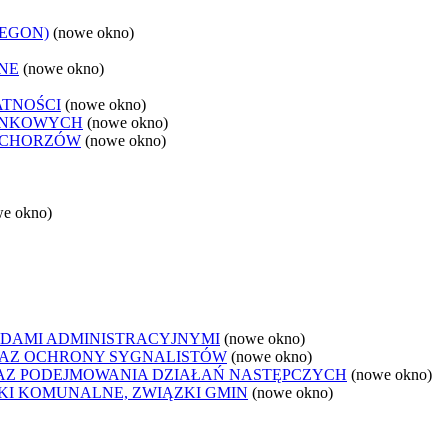
REGON)
(nowe okno)
NE
(nowe okno)
ATNOŚCI
(nowe okno)
ANKOWYCH
(nowe okno)
 CHORZÓW
(nowe okno)
we okno)
DAMI ADMINISTRACYJNYMI
(nowe okno)
AZ OCHRONY SYGNALISTÓW
(nowe okno)
Z PODEJMOWANIA DZIAŁAŃ NASTĘPCZYCH
(nowe okno)
ZKI KOMUNALNE, ZWIĄZKI GMIN
(nowe okno)