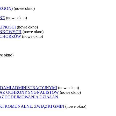
REGON)
(nowe okno)
NE
(nowe okno)
ATNOŚCI
(nowe okno)
ANKOWYCH
(nowe okno)
 CHORZÓW
(nowe okno)
we okno)
DAMI ADMINISTRACYJNYMI
(nowe okno)
AZ OCHRONY SYGNALISTÓW
(nowe okno)
Z PODEJMOWANIA DZIAŁAŃ
ZKI KOMUNALNE, ZWIĄZKI GMIN
(nowe okno)