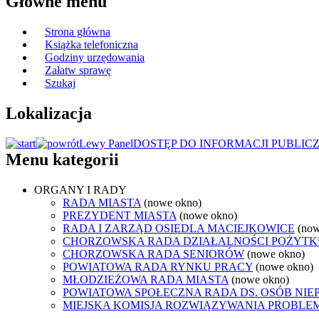
Główne menu
Strona główna
Książka telefoniczna
Godziny urzędowania
Załatw sprawę
Szukaj
Lokalizacja
Lewy Panel
DOSTĘP DO INFORMACJI PUBLIC
Menu kategorii
ORGANY I RADY
RADA MIASTA
(nowe okno)
PREZYDENT MIASTA
(nowe okno)
RADA I ZARZĄD OSIEDLA MACIEJKOWICE
(now
CHORZOWSKA RADA DZIAŁALNOŚCI POŻYTK
CHORZOWSKA RADA SENIORÓW
(nowe okno)
POWIATOWA RADA RYNKU PRACY
(nowe okno)
MŁODZIEŻOWA RADA MIASTA
(nowe okno)
POWIATOWA SPOŁECZNA RADA DS. OSÓB NI
MIEJSKA KOMISJA ROZWIĄZYWANIA PROB