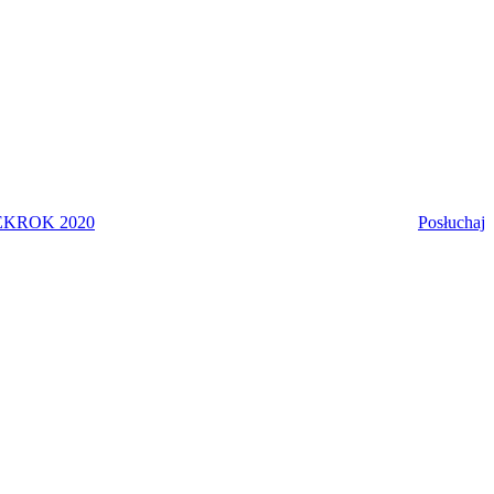
EK
ROK 2020
Posłuchaj