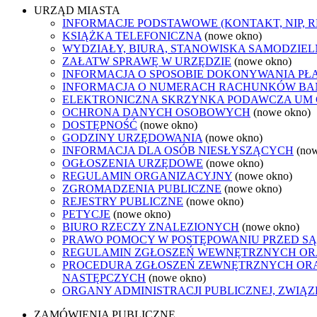
URZĄD MIASTA
INFORMACJE PODSTAWOWE (KONTAKT, NIP, 
KSIĄŻKA TELEFONICZNA
(nowe okno)
WYDZIAŁY, BIURA, STANOWISKA SAMODZIEL
ZAŁATW SPRAWĘ W URZĘDZIE
(nowe okno)
INFORMACJA O SPOSOBIE DOKONYWANIA PŁ
INFORMACJA O NUMERACH RACHUNKÓW B
ELEKTRONICZNA SKRZYNKA PODAWCZA UM
OCHRONA DANYCH OSOBOWYCH
(nowe okno)
DOSTĘPNOŚĆ
(nowe okno)
GODZINY URZĘDOWANIA
(nowe okno)
INFORMACJA DLA OSÓB NIESŁYSZĄCYCH
(no
OGŁOSZENIA URZĘDOWE
(nowe okno)
REGULAMIN ORGANIZACYJNY
(nowe okno)
ZGROMADZENIA PUBLICZNE
(nowe okno)
REJESTRY PUBLICZNE
(nowe okno)
PETYCJE
(nowe okno)
BIURO RZECZY ZNALEZIONYCH
(nowe okno)
PRAWO POMOCY W POSTĘPOWANIU PRZED SĄ
REGULAMIN ZGŁOSZEŃ WEWNĘTRZNYCH OR
PROCEDURA ZGŁOSZEŃ ZEWNĘTRZNYCH ORA
NASTĘPCZYCH
(nowe okno)
ORGANY ADMINISTRACJI PUBLICZNEJ, ZWIĄ
ZAMÓWIENIA PUBLICZNE