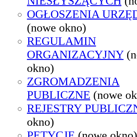
NIESŁYSZĄCYCH
(n
OGŁOSZENIA URZ
(nowe okno)
REGULAMIN
ORGANIZACYJNY
(
okno)
ZGROMADZENIA
PUBLICZNE
(nowe ok
REJESTRY PUBLICZ
okno)
PETYCJE
(nowe okno