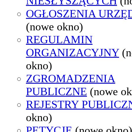
NIESŁYSZĄCYCH
(n
OGŁOSZENIA URZ
(nowe okno)
REGULAMIN
ORGANIZACYJNY
(
okno)
ZGROMADZENIA
PUBLICZNE
(nowe ok
REJESTRY PUBLICZ
okno)
PETYCJE
(nowe okno