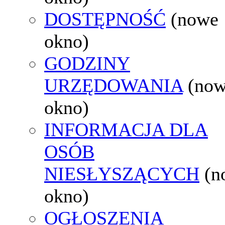
DOSTĘPNOŚĆ
(nowe
okno)
GODZINY
URZĘDOWANIA
(no
okno)
INFORMACJA DLA
OSÓB
NIESŁYSZĄCYCH
(n
okno)
OGŁOSZENIA