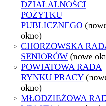
DZIAŁALNOŚCI
POŻYTKU
PUBLICZNEGO
(now
okno)
CHORZOWSKA RAD
SENIORÓW
(nowe ok
POWIATOWA RADA
RYNKU PRACY
(now
okno)
MŁODZIEŻOWA RA