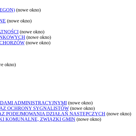
REGON)
(nowe okno)
NE
(nowe okno)
ATNOŚCI
(nowe okno)
ANKOWYCH
(nowe okno)
 CHORZÓW
(nowe okno)
we okno)
DAMI ADMINISTRACYJNYMI
(nowe okno)
AZ OCHRONY SYGNALISTÓW
(nowe okno)
Z PODEJMOWANIA DZIAŁAŃ NASTĘPCZYCH
(nowe okno)
ZKI KOMUNALNE, ZWIĄZKI GMIN
(nowe okno)