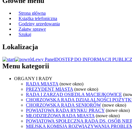
Główne menu
Strona główna
Książka telefoniczna
Godziny urzędowania
Załatw sprawę
Szukaj
Lokalizacja
Lewy Panel
DOSTĘP DO INFORMACJI PUBLIC
Menu kategorii
ORGANY I RADY
RADA MIASTA
(nowe okno)
PREZYDENT MIASTA
(nowe okno)
RADA I ZARZĄD OSIEDLA MACIEJKOWICE
(now
CHORZOWSKA RADA DZIAŁALNOŚCI POŻYTK
CHORZOWSKA RADA SENIORÓW
(nowe okno)
POWIATOWA RADA RYNKU PRACY
(nowe okno)
MŁODZIEŻOWA RADA MIASTA
(nowe okno)
POWIATOWA SPOŁECZNA RADA DS. OSÓB NI
MIEJSKA KOMISJA ROZWIĄZYWANIA PROB