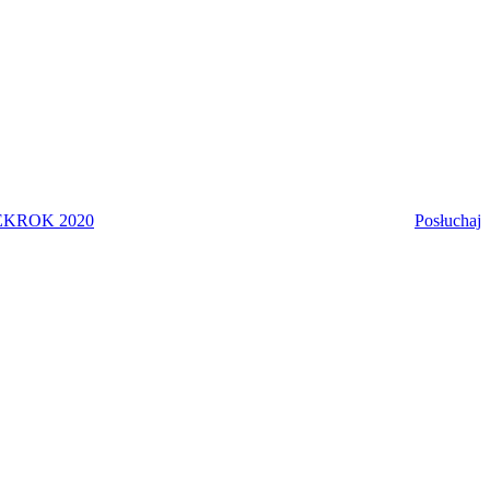
EK
ROK 2020
Posłuchaj