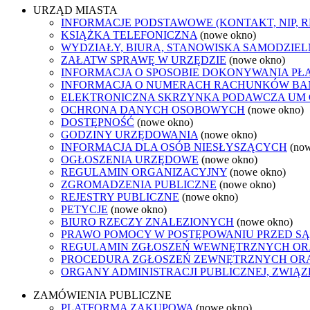
URZĄD MIASTA
INFORMACJE PODSTAWOWE (KONTAKT, NIP, 
KSIĄŻKA TELEFONICZNA
(nowe okno)
WYDZIAŁY, BIURA, STANOWISKA SAMODZIEL
ZAŁATW SPRAWĘ W URZĘDZIE
(nowe okno)
INFORMACJA O SPOSOBIE DOKONYWANIA PŁ
INFORMACJA O NUMERACH RACHUNKÓW B
ELEKTRONICZNA SKRZYNKA PODAWCZA UM
OCHRONA DANYCH OSOBOWYCH
(nowe okno)
DOSTĘPNOŚĆ
(nowe okno)
GODZINY URZĘDOWANIA
(nowe okno)
INFORMACJA DLA OSÓB NIESŁYSZĄCYCH
(no
OGŁOSZENIA URZĘDOWE
(nowe okno)
REGULAMIN ORGANIZACYJNY
(nowe okno)
ZGROMADZENIA PUBLICZNE
(nowe okno)
REJESTRY PUBLICZNE
(nowe okno)
PETYCJE
(nowe okno)
BIURO RZECZY ZNALEZIONYCH
(nowe okno)
PRAWO POMOCY W POSTĘPOWANIU PRZED SĄ
REGULAMIN ZGŁOSZEŃ WEWNĘTRZNYCH OR
PROCEDURA ZGŁOSZEŃ ZEWNĘTRZNYCH ORA
ORGANY ADMINISTRACJI PUBLICZNEJ, ZWIĄ
ZAMÓWIENIA PUBLICZNE
PLATFORMA ZAKUPOWA
(nowe okno)