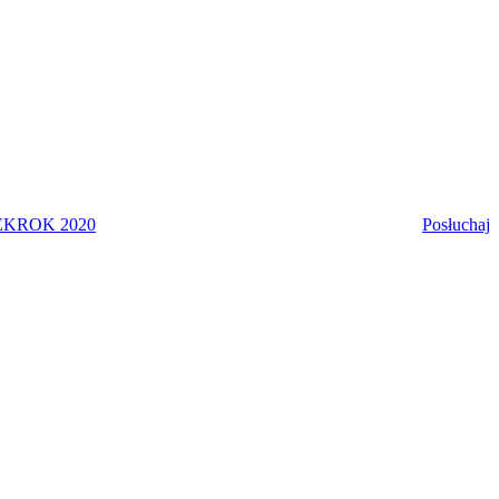
EK
ROK 2020
Posłuchaj