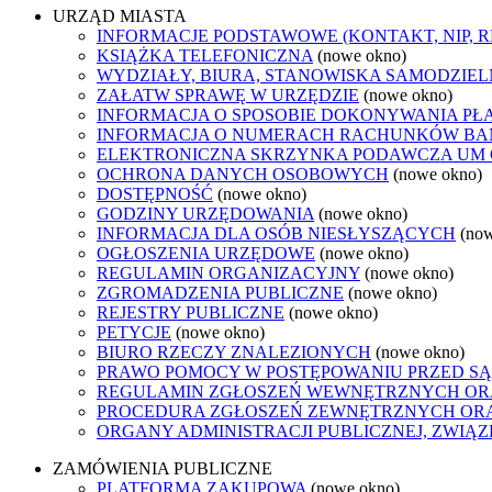
URZĄD MIASTA
INFORMACJE PODSTAWOWE (KONTAKT, NIP, 
KSIĄŻKA TELEFONICZNA
(nowe okno)
WYDZIAŁY, BIURA, STANOWISKA SAMODZIEL
ZAŁATW SPRAWĘ W URZĘDZIE
(nowe okno)
INFORMACJA O SPOSOBIE DOKONYWANIA PŁ
INFORMACJA O NUMERACH RACHUNKÓW B
ELEKTRONICZNA SKRZYNKA PODAWCZA UM
OCHRONA DANYCH OSOBOWYCH
(nowe okno)
DOSTĘPNOŚĆ
(nowe okno)
GODZINY URZĘDOWANIA
(nowe okno)
INFORMACJA DLA OSÓB NIESŁYSZĄCYCH
(no
OGŁOSZENIA URZĘDOWE
(nowe okno)
REGULAMIN ORGANIZACYJNY
(nowe okno)
ZGROMADZENIA PUBLICZNE
(nowe okno)
REJESTRY PUBLICZNE
(nowe okno)
PETYCJE
(nowe okno)
BIURO RZECZY ZNALEZIONYCH
(nowe okno)
PRAWO POMOCY W POSTĘPOWANIU PRZED SĄ
REGULAMIN ZGŁOSZEŃ WEWNĘTRZNYCH OR
PROCEDURA ZGŁOSZEŃ ZEWNĘTRZNYCH ORA
ORGANY ADMINISTRACJI PUBLICZNEJ, ZWIĄ
ZAMÓWIENIA PUBLICZNE
PLATFORMA ZAKUPOWA
(nowe okno)