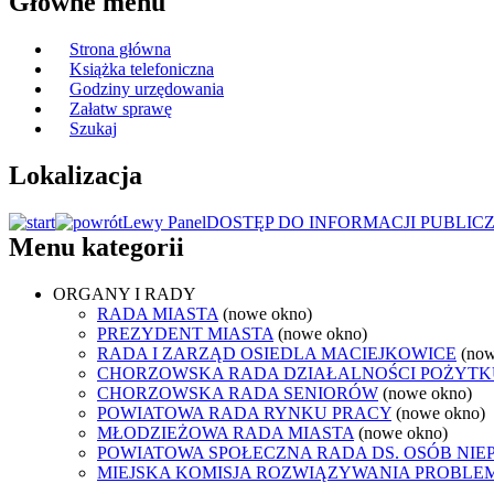
Główne menu
Strona główna
Książka telefoniczna
Godziny urzędowania
Załatw sprawę
Szukaj
Lokalizacja
Lewy Panel
DOSTĘP DO INFORMACJI PUBLIC
Menu kategorii
ORGANY I RADY
RADA MIASTA
(nowe okno)
PREZYDENT MIASTA
(nowe okno)
RADA I ZARZĄD OSIEDLA MACIEJKOWICE
(now
CHORZOWSKA RADA DZIAŁALNOŚCI POŻYTK
CHORZOWSKA RADA SENIORÓW
(nowe okno)
POWIATOWA RADA RYNKU PRACY
(nowe okno)
MŁODZIEŻOWA RADA MIASTA
(nowe okno)
POWIATOWA SPOŁECZNA RADA DS. OSÓB NI
MIEJSKA KOMISJA ROZWIĄZYWANIA PROB