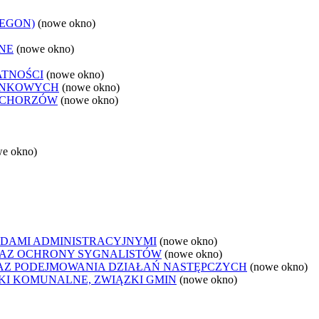
REGON)
(nowe okno)
NE
(nowe okno)
ATNOŚCI
(nowe okno)
ANKOWYCH
(nowe okno)
 CHORZÓW
(nowe okno)
we okno)
DAMI ADMINISTRACYJNYMI
(nowe okno)
AZ OCHRONY SYGNALISTÓW
(nowe okno)
Z PODEJMOWANIA DZIAŁAŃ NASTĘPCZYCH
(nowe okno)
ZKI KOMUNALNE, ZWIĄZKI GMIN
(nowe okno)